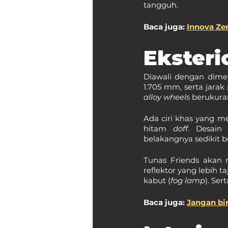
tangguh.
Baca juga: 
Innova Ze
Eksteri
Diawali dengan dimen
1.705 mm, serta jarak 
alloy wheels
 berukuran
Ada ciri khas yang m
hitam 
doff
. Desain
belakangnya sedikit 
Tunas Friends akan 
reflektor yang lebih
kabut (
fog lamp
). Ser
Baca juga: 
Jangan bin