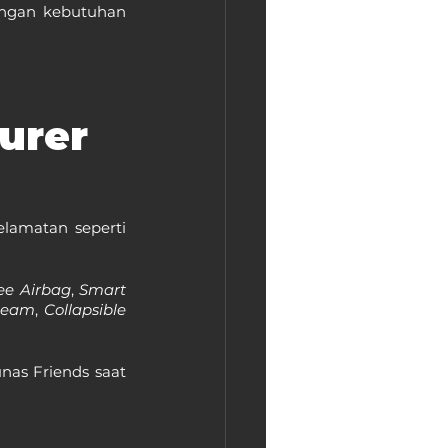
engan kebutuhan 
urer 
lamatan seperti 
ee Airbag
, 
Smart 
Beam
, 
Collapsible 
as Friends saat 