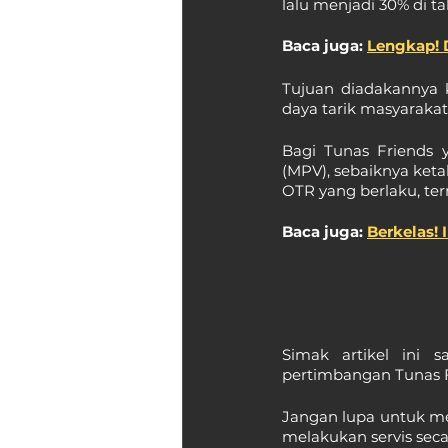
lalu menjadi 30% di ta
Baca juga: 
Lengkap! D
Tujuan diadakannya k
daya tarik masyaraka
Bagi Tunas Friends y
(MPV), sebaiknya keta
OTR yang berlaku, term
Baca juga: 
Berkelas! 
Simak artikel ini 
pertimbangan Tunas F
Jangan lupa untuk m
melakukan servis sec