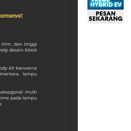
formanya?
 mm, dan tinggi 
velg 
desain 
black 
ody kit 
berwarna 
ementara lampu 
ksagonal multi 
rome 
pada lampu 
g
.