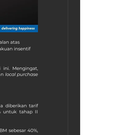
lan atas 
kuan insentif 
ini. Mengingat, 
n 
local purchase 
iberikan tarif 
 untuk tahap II 
BM sebesar 40%, 