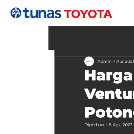
Admin
7 Apr 2021
Harga
Ventur
Poto
Diperbarui:
8 Agu 2023