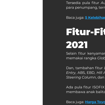
Tersedia pula fitur 
A
para penumpang, te
Baca juga: 
5 Kelebiha
Fitur-F
2021
Selain fitur kenyama
memakai rangka 
Glob
Dan, tambahan fitur 
Entry
, ABS, EBD, 
Hill 
Steering Column
, dan
Ada pula fitur ISOFI
membawa anak balita 
Baca juga: 
Harga Toy