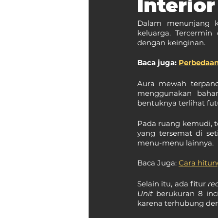
Interio
Dalam menunjang ke
keluarga. Tercermin 
dengan keinginan.
Baca juga: 
Perbedaan
Aura mewah terpanca
menggunakan bahan
bentuknya terlihat fut
Pada ruang kemudi, ter
yang tersemat di s
menu-menu lainnya.
Baca Juga:
Cara hitun
Selain itu, ada fitur 
re
Unit 
berukuran 8 in
karena terhubung den