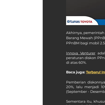
Akhirnya, pemerintah 
Barang Mewah (PPnBM) 
PPnBM bagi mobil 2.500
Innova Venturer
 ada
peraturan diskon PPn
di atas 60%.
Baca juga: 
Terbaru! I
Pemberian diskonnya
20%, lalu menjadi 10
(September - Desembe
Sementara itu, khusu