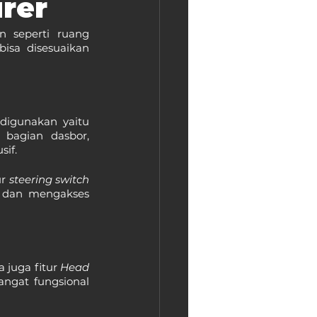
urer
seperti ruang 
sa disesuaikan 
igunakan yaitu 
 bagian dasbor, 
sif.
r 
steering switch 
 dan mengakses 
 juga fitur 
Head 
gat fungsional 