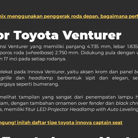
nix menggunakan penggerak roda depan, bagaimana per
or Toyota Venturer
si Venturer yang memiliki panjang 4.735 mm, lebar 1.835
poros roda (
wheelbase
) 2.750 mm. Didukung pula dengan 
 17 inci pada setiap rodanya.
elekat pada Innova Venturer, yaitu aksen krom dan panel 
b
 
grille 
dan 
headlamp
 berbentuk sipit dan elegan, s
bergaya seperti bumerang.
melihat tampilan yang sangat dari penempatan lampu he
 tajam, dengan tambahan ornamen 
over fender
 dan 
black ch
ta, memiliki fitur 
LED Projector Headlamp with Auto Levelin
gung! inilah daftar tipe toyota innova captain seat