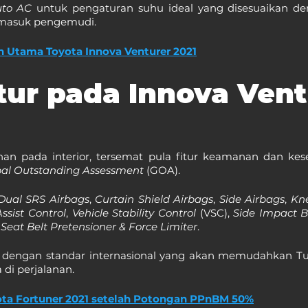
uto AC
 untuk pengaturan suhu ideal yang disesuaikan d
rmasuk pengemudi.
n Utama Toyota Innova Venturer 2021
itur pada Innova Vent
nan pada interior, tersemat pula fitur keamanan dan kese
al Outstanding Assessment 
(GOA).
Dual SRS Airbags
, 
Curtain Shield Airbags
, 
Side Airbags
, 
Kn
Assist Control
, 
Vehicle Stability Control
 (VSC), 
Side Impact 
 
Seat Belt Pretensioner & Force Limiter
.
X dengan standar internasional yang akan memudahkan Tun
di perjalanan.
ota Fortuner 2021 setelah Potongan PPnBM 50%