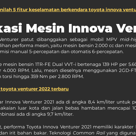
nilah 5 fitur keselamatan berkendara toyota innova ventu
kasi Mesin Innova Ve
Venturer patut dibanggakan sebagai mobil MPV 
mid-hi
lihan performa mesin, yaitu mesin bensin 2.000 cc dan mesin 
smisi manual 5-percepatan dan otomatis 6-percepatan.
 mesin bensin 1TR-FE Dual VVT-i bertenaga 139 HP per 5.60
 4.000 RPM. Lalu, mesin dieselnya menggunakan 2GD-FTV
 torsi hingga 359 Nm per 2.800 RPM.
toyota venturer 2022 terbaru
 Innova Venturer 2021 ada di angka 8,4 km/liter untuk 
akaian luar kota dan jalan bebas hambatan mencapai 10,2
nasi ada di angka 9,7 km/liter.
, performa Toyota Innova Venturer 2021 memiliki karakter
, dan irit bahan bakar. Teknologi 
Common Rail 
yang digunak