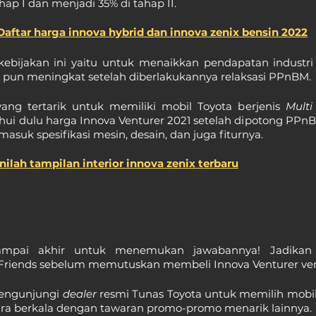
hap I dan menjadi 35% di tahap II.
aftar harga innova hybrid dan innova zenix bensin 2022
ebijakan ini yaitu untuk menaikkan pendapatan industri 
t pun meningkat setelah diberlakukannya relaksasi PPnBM.
ang tertarik untuk memiliki mobil Toyota berjenis 
Multi
hui dulu harga Innova Venturer 2021 setelah dipotong PPn
asuk spesifikasi mesin, desain, dan juga fiturnya.
Inilah tampilan interior innova zenix terbaru
sampai akhir untuk menemukan jawabannya! Jadikan 
riends sebelum memutuskan membeli Innova Venturer vers
engunjungi 
dealer 
resmi Tunas Toyota untuk memilih mobil
ara berkala dengan tawaran promo-promo menarik lainnya.