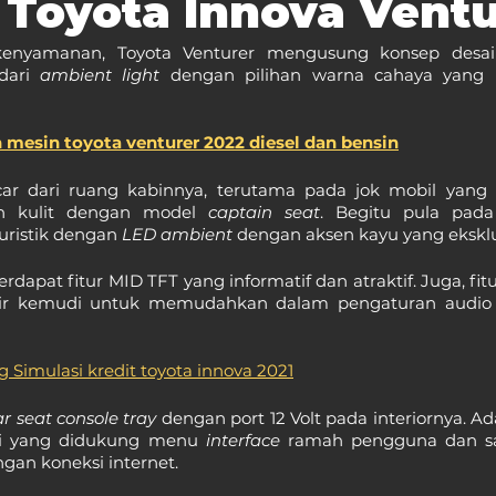
r Toyota Innova Vent
nyamanan, Toyota Venturer mengusung konsep desain 
dari 
ambient light 
dengan pilihan warna cahaya yang bi
 mesin toyota venturer 2022 diesel dan bensin
r dari ruang kabinnya, terutama pada jok mobil yang d
 kulit dengan model 
captain seat
. Begitu pula pada
uristik dengan 
LED ambient 
dengan aksen kayu yang eksklu
dapat fitur MID TFT yang informatif dan atraktif. Juga, fitu
etir kemudi untuk memudahkan dalam pengaturan audio
g Simulasi kredit toyota innova 2021
ar seat console tray 
dengan port 12 Volt pada interiornya. Ada
ci yang didukung menu 
interface 
ramah pengguna dan san
gan koneksi internet.