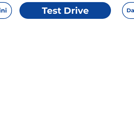
Test Drive
ini
Da