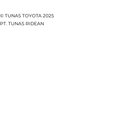
© TUNAS TOYOTA 2025
PT. TUNAS RIDEAN