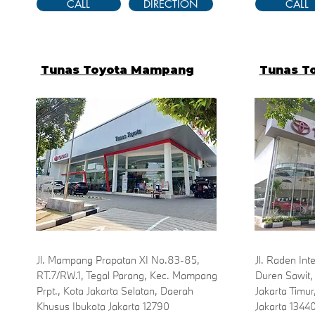
CALL
DIRECTION
CALL
Tunas Toyota Mampang
Tunas To
Jl. Mampang Prapatan XI No.83-85,
Jl. Raden Int
RT.7/RW.1, Tegal Parang, Kec. Mampang
Duren Sawit,
Prpt., Kota Jakarta Selatan, Daerah
Jakarta Timu
Khusus Ibukota Jakarta 12790
Jakarta 1344