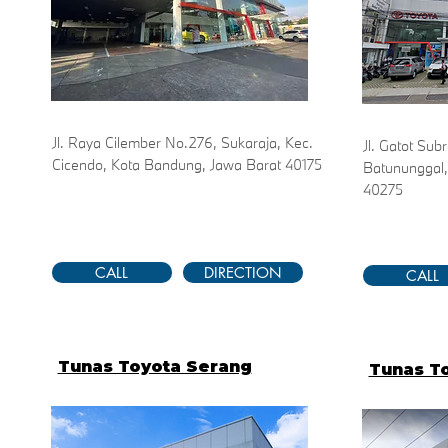
Jl. Raya Cilember No.276, Sukaraja, Kec.
Jl. Gatot Sub
Cicendo, Kota Bandung, Jawa Barat 40175
Batununggal,
40275
CALL
DIRECTION
CALL
Tunas Toyota Serang
Tunas T