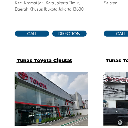
Kec. Kramat jati, Kota Jakarta Timur,
Selatan
Daerah Khusus Ibukota Jakarta 13630
CALL
DIRECTION
CALL
Tunas Toyota Ciputat
Tunas To