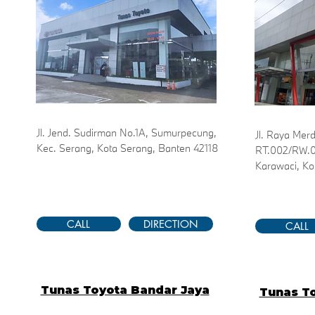
Jl. Jend. Sudirman No.1A, Sumurpecung,
Jl. Raya Mer
Kec. Serang, Kota Serang, Banten 42118
RT.002/RW.00
Karawaci, Ko
CALL
DIRECTION
CALL
Tunas Toyota Bandar Jaya
Tunas To