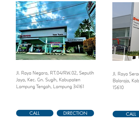
Jl. Raya Negara, RT.04/RW.02, Seputih
Jl. Raya Ser
Jaya, Kec. Gn. Sugih, Kabupaten
Balaraja, Ka
Lampung Tengah, Lampung 34161
15610
CALL
DIRECTION
CALL