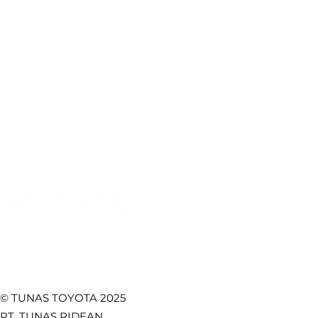
Produk Toyota
Lokasi Kami
Booking Servis
e-Brochure
Booking Bodi & Cat
Artikel Otomotif
Test Drive
CSR
Towing Service
Kebijakan Privasi
Promo
Temukan Kami di
© TUNAS TOYOTA 2025
PT. TUNAS RIDEAN