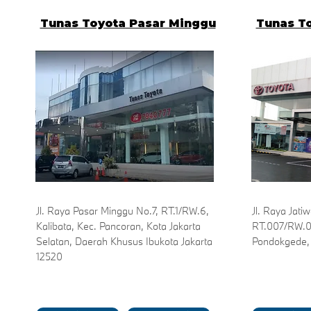
Tunas Toyota Pasar Minggu
Tunas To
Jl. Raya Pasar Minggu No.7, RT.1/RW.6,
Jl. Raya Jati
Kalibata, Kec. Pancoran, Kota Jakarta
RT.007/RW.00
Selatan, Daerah Khusus Ibukota Jakarta
Pondokgede, 
12520