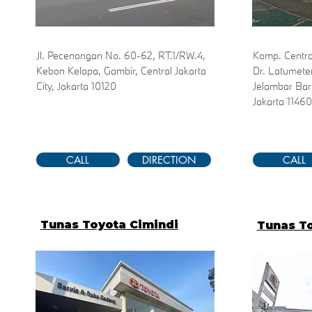
Jl. Pecenongan No. 60-62, RT.1/RW.4,
Komp. Central
Kebon Kelapa, Gambir, Central Jakarta
Dr. Latumete
City, Jakarta 10120
Jelambar Bar
Jakarta 11460
CALL
DIRECTION
CALL
Tunas Toyota Cimindi
Tunas To