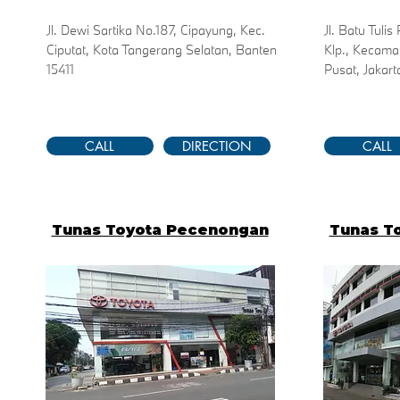
Jl. Dewi Sartika No.187, Cipayung, Kec.
Jl. Batu Tuli
Ciputat, Kota Tangerang Selatan, Banten
Klp., Kecama
15411
Pusat, Jakart
CALL
DIRECTION
CALL
Tunas Toyota Pecenongan
Tunas T