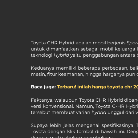
Toyota CHR Hybrid adalah mobil berjenis 
Sport
untuk dimanfaatkan sebagai mobil keluarga
teknologi 
Hybrid 
yaitu penggabungan antara be
Keduanya memiliki beberapa perbedaan, baik d
mesin, fitur keamanan, hingga harganya pun
Baca juga: 
Terbaru! inilah harga toyota chr 2
Faktanya, walaupun Toyota CHR Hybrid diban
versi konvensional. Namun, Toyota C-HR Hybri
tersebut membuat varian 
hybrid 
unggul dari v
Supaya lebih jelas mengenai spesifikasinya,
Toyota dengan klik tombol di bawah ini. De
dengan pasti sebelum membelinya.