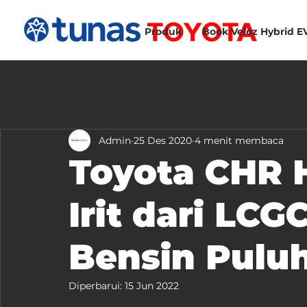
Produk
Book Veloz Hybrid E
Admin
25 Des 2020
4 menit membaca
Toyota CHR H
Irit dari LC
Bensin Puluh
Diperbarui:
15 Jun 2022