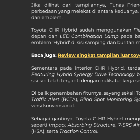
Jika dilihat dari tampilannya, Tunas Fr
perbedaan yang melekat di antara keduanya. 
dan emblem.
Toyota CHR Hybrid sudah menggunakan 
Fi
depan dan 
LED Combination Lamp 
pada ba
emblem ‘Hybrid’ di sisi samping dan buritan m
Baca juga: 
Review singkat tampilan luar toy
Sementara pada interior CHR Hybrid, terd
Featuring Hybrid Synergy Drive Technology
 b
sisi kiri telah terganti dengan indikator kerja s
Di balik penambahan fiturnya, sayang sekali To
Traffic Alert 
(RCTA), 
Blind Spot Monitoring S
versi konvensional.
Sebagai gantinya, Toyota C-HR Hybrid meng
seperti 
Impact Absorbing Structure
, 
7-SRS Ai
(HSA), serta 
Traction Control
.