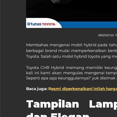
eksterior 
Membahas mengenai mobil hybrid pada tahun
berbagai brand mulai memperkenalkan berba
Toyota. Salah satu mobil hybrid toyota yang m
Toyota CHR Hybrid memang memiliki keungg
kali ini kami akan mengulas mengenai tampilan
Seperti apa saja keunggulannya? yuk disimak 
Baca juga: 
R
esmi diperkenalkan! inilah harg
Tampilan Lam
dan Elegan