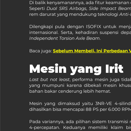
Di balik kenyamanannya, ada fitur keamanan 
Seperti 
Dual SRS Airbags
, 
Side Impact Bea
rem darurat yang mendukung teknologi 
Anti-
Dilengkapi pula dengan ISOFIX untuk menja
internasional. Serta, kehadiran suspensi dep
Independent Torsion Axle Beam
.
Baca juga: 
Sebelum Membeli, Ini Perbedaan 
Mesin yang Irit
Last but not least
, performa mesin juga tida
yang mumpuni karena dibekali mesin khus
bahan bakar cenderung lebih hemat.
Mesin yang dimaksud yaitu 3NR-VE 4-silinde
dihasilkan bisa mencapai 88 PS per 6.000 RP
Pada variannya, ada pilihan sistem transmisi
4-percepatan. Keduanya memiliki klaim bi