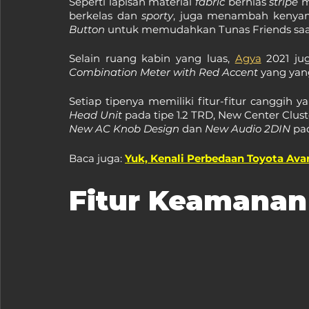
Seperti lapisan material 
fabric 
berhias 
stripe 
m
berkelas dan 
sporty
, juga menambah kenyam
Button
 untuk memudahkan Tunas Friends saa
Selain ruang kabin yang luas, 
Agya
 2021 ju
Combination Meter with Red Accent
 yang yan
Setiap tipenya memiliki fitur-fitur canggih 
Head Unit 
New AC Knob Design
 dan 
New Audio 2DIN
 pa
Baca juga: 
Yuk, Kenali Perbedaan Toyota Avan
Fitur Keamana