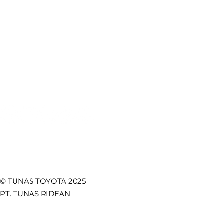
Booking Servis
e-Brochure
Booking Bodi & Cat
Artikel Otomotif
Pentingnya Seat Belt
Fitur Toy
Mobil: Keselamatan
Lebih Kua
Test Drive
CSR
Utama di Setiap
Safety, d
Towing Service
Kebijakan Privasi
Perjalanan
Fungsion
Promo
Temukan Kami di
© TUNAS TOYOTA 2025
PT. TUNAS RIDEAN