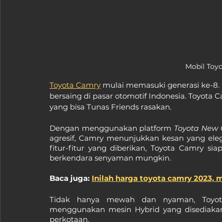
Mobil Toy
Toyota Camry
 mulai memasuki generasi ke-8. 
bersaing di pasar otomotif Indonesia. Toyot
yang bisa Tunas Friends rasakan.
Dengan menggunakan platform 
Toyota New G
agresif, Camry menunjukkan kesan yang ele
fitur-fitur yang diberikan, Toyota Camry s
berkendara senyaman mungkin.
Baca juga: 
Inilah harga toyota camry 2023, 
Tidak hanya mewah dan nyaman, Toyota
menggunakan mesin Hybrid yang disediakan
perkotaan.