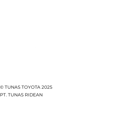
Mobil: Keselamatan
Lebih Kua
Test Drive
CSR
Utama di Setiap
Safety, d
Towing Service
Kebijakan Privasi
Perjalanan
Fungsion
Promo
Temukan Kami di
© TUNAS TOYOTA 2025
PT. TUNAS RIDEAN