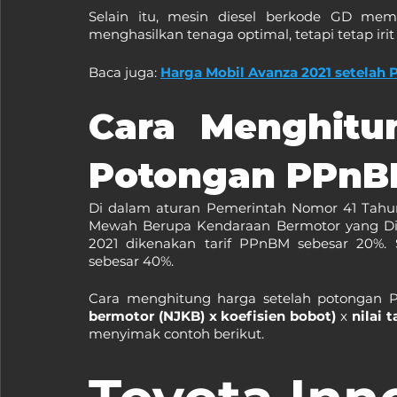
Selain itu, mesin diesel berkode GD mem
menghasilkan tenaga optimal, tetapi tetap irit
Baca juga: 
Harga Mobil Avanza 2021 setela
Cara Menghitun
Potongan PPnB
Di dalam aturan Pemerintah Nomor 41 Tahun
Mewah Berupa Kendaraan Bermotor yang Dik
2021 dikenakan tarif PPnBM sebesar 20%. 
sebesar 40%.
Cara menghitung harga setelah potongan 
bermotor (NJKB) x koefisien bobot)
 x 
nilai 
menyimak contoh berikut.