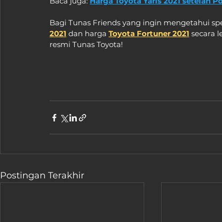
Baca juga: 
Harga Toyota Yaris 2021 setelah
Bagi Tunas Friends yang ingin mengetahui spe
2021
 dan harga 
Toyota Fortuner 2021
 secara 
resmi Tunas Toyota!
Postingan Terakhir