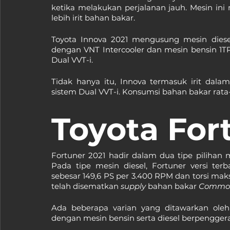
ketika melakukan perjalanan jauh. Mesin ini 
lebih irit bahan bakar.
Toyota Innova 2021 mengusung mesin diesel
dengan VNT Intercooler dan mesin bensin 1TR
Dual VVT-i. 
Tidak hanya itu, Innova termasuk irit dal
sistem Dual VVT-i. Konsumsi bahan bakar rata-r
Toyota Fort
Fortuner 2021 hadir dalam dua tipe pilihan me
Pada tipe mesin diesel, Fortuner versi t
sebesar 149,6 PS per 3.400 RPM dan torsi mak
telah disematkan 
supply 
bahan bakar 
Common
Ada beberapa varian yang ditawarkan oleh T
dengan mesin bensin serta diesel berpenggera