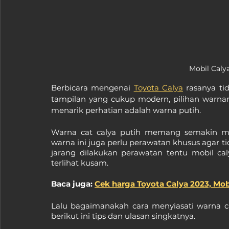
Mobil Caly
Berbicara mengenai 
Toyota Calya
 rasanya ti
tampilan yang cukup modern, pilihan warna
menarik perhatian adalah warna putih.
Warna cat calya putih memang semakin me
warna ini juga perlu perawatan khusus agar ti
jarang dilakukan perawatan tentu mobil ca
terlihat kusam.
Baca juga: 
Cek harga Toyota Calya 2023, Mo
Lalu bagaimanakah cara menyiasati warna ca
berikut ini tips dan ulasan singkatnya.