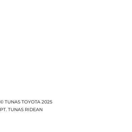
Booking Bodi & Cat
Artikel Otomotif
Pentingnya Seat Belt
Fitur Toy
Mobil: Keselamatan
Lebih Kua
Test Drive
CSR
Utama di Setiap
Safety, d
Towing Service
Kebijakan Privasi
Perjalanan
Fungsion
Promo
Temukan Kami di
© TUNAS TOYOTA 2025
PT. TUNAS RIDEAN