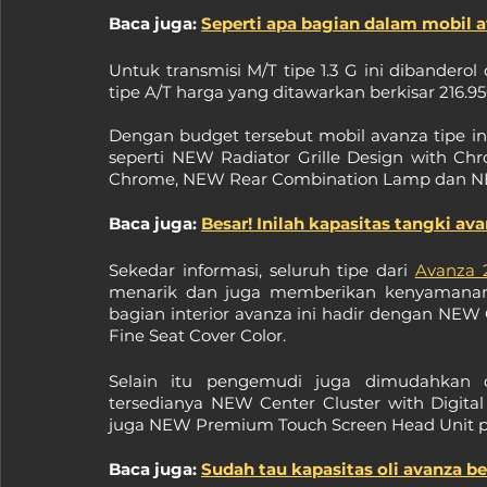
Baca juga: 
Seperti apa bagian dalam mobil a
Untuk transmisi M/T tipe 1.3 G ini dibandero
tipe A/T harga yang ditawarkan berkisar 216.95
Dengan budget tersebut mobil avanza tipe i
seperti NEW Radiator Grille Design with Ch
Chrome, NEW Rear Combination Lamp dan NE
Baca juga: 
Besar! Inilah kapasitas tangki av
Sekedar informasi, seluruh tipe dari 
Avanza 
menarik dan juga memberikan kenyamana
bagian interior avanza ini hadir dengan NE
Fine Seat Cover Color. 
Selain itu pengemudi juga dimudahkan da
tersedianya NEW Center Cluster with Digita
juga NEW Premium Touch Screen Head Unit pad
Baca juga: 
Sudah tau kapasitas oli avanza ber