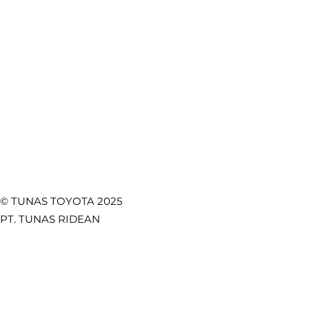
Test Drive
CSR
Utama di Setiap
Safety, d
Towing Service
Kebijakan Privasi
Perjalanan
Fungsion
Promo
Temukan Kami di
© TUNAS TOYOTA 2025
PT. TUNAS RIDEAN