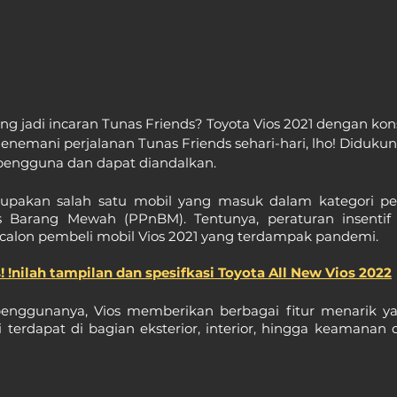
g jadi incaran Tunas Friends? Toyota Vios 2021 dengan kon
mani perjalanan Tunas Friends sehari-hari, lho! Didukung 
pengguna dan dapat diandalkan.
rupakan salah satu mobil yang masuk dalam kategori pen
s Barang Mewah (PPnBM). Tentunya, peraturan insentif t
alon pembeli mobil Vios 2021 yang terdampak pandemi.
s! !nilah tampilan dan spesifkasi Toyota All New Vios 2022
ggunanya, Vios memberikan berbagai fitur menarik ya
ini terdapat di bagian eksterior, interior, hingga keamanan