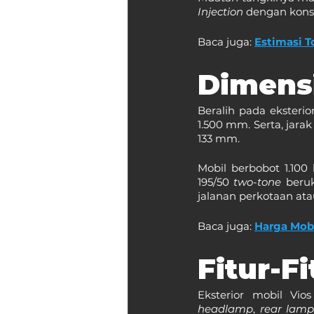
Injection
 dengan kons
Baca juga: 
Estimasi T
Dimensi
Beralih pada eksterio
1.500 mm. Serta, jarak
133 mm.
Mobil berbobot 1.100
195/50 
two-tone
 beru
jalanan perkotaan at
Baca juga: 
Harga Mob
Fitur-F
headlamp
, 
rear lamp