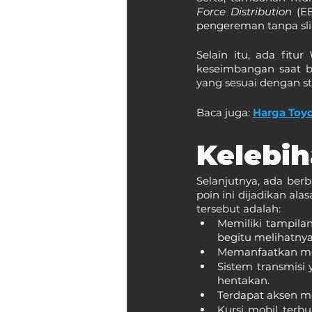
Force Distribution
 (E
pengereman tanpa sli
Selain itu, ada fitur 
keseimbangan saat be
yang sesuai dengan s
Baca juga: 
Harga Toy
Kelebih
Selanjutnya, ada ber
poin ini dijadikan ala
tersebut adalah:
Memiliki tampilan
begitu melihatnya
Memanfaatkan mes
Sistem transmisi
hentakan.
Terdapat aksen m
Kursi mobil terbu