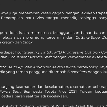
.
e
-nya juga menambah kesan gagah, dengan lekukan trapesi
Penampilan baru Vios sangat menarik, sehingga banya
a pun tidak kalah memesona. Menggunakan bahan-bahan be
t elegan dan premium, tercermin dari 
a 
cream 
dan 
black
.
rdapat fitur 
Steering Switch
, 
MID Progressive Optitron C
, dan 
Convenient Paddle Shift
 dengan kenyamanan akselerasi
gital Auto A/C
 dan 
Advanced Audio Device
 berteknologi lay
ia yang ramah pengguna ditambah 
6-speakers 
dengan kua
unjang keamanan dan keselamatan, disematkan beberapa 
Points Seat Belt
 pada Toyota Vios 2021. Tujuan keduan
cedera parah saat terjadi kecelakaan.
r 
Anti-lock Braking System 
(ABS), 
Brake Assist 
(BA), dan 