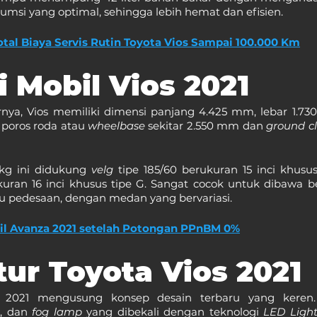
umsi yang optimal, sehingga lebih hemat dan efisien.
otal Biaya Servis Rutin Toyota Vios Sampai 100.000 Km
 Mobil Vios 2021
rnya, Vios memiliki dimensi panjang 4.425 mm, lebar 1.73
 poros roda atau 
wheelbase 
sekitar 2.550 mm dan 
ground c
 kg ini didukung 
velg 
tipe 185/60 berukuran 15 inci khusus
kuran 16 inci khusus tipe G. Sangat cocok untuk dibawa be
au pedesaan, dengan medan yang bervariasi.
il Avanza 2021 setelah Potongan PPnBM 0%
itur Toyota Vios 2021
, dan 
fog lamp 
yang dibekali dengan teknologi 
LED Light