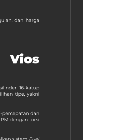
gulan, dan harga 
 Vios 
linder 16-katup 
ihan tipe, yakni 
7-percepatan dan 
PM dengan torsi 
kan sistem 
Fuel 