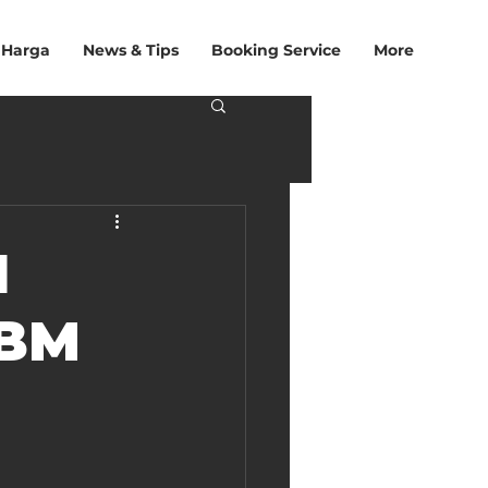
 Harga
News & Tips
Booking Service
More
1
nBM