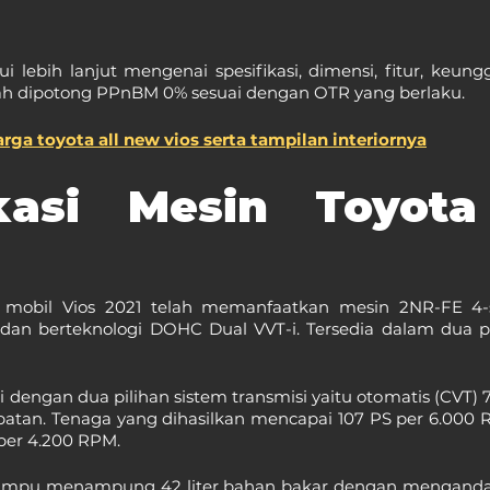
i lebih lanjut mengenai spesifikasi, dimensi, fitur, keung
elah dipotong PPnBM 0% sesuai dengan OTR yang berlaku.
arga toyota all new vios serta tampilan interiornya
ikasi Mesin Toyota
, mobil Vios 2021 telah memanfaatkan mesin 2NR-FE 4-si
 dan berteknologi DOHC Dual VVT-i. Tersedia dalam dua pil
li dengan dua pilihan sistem transmisi yaitu otomatis (CVT) 
patan. Tenaga yang dihasilkan mencapai 107 PS per 6.000 R
er 4.200 RPM.
mpu menampung 42 liter bahan bakar dengan mengandal