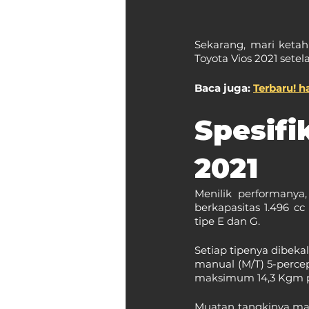
Sekarang, mari ketahu
Toyota Vios 2021 set
Baca juga: 
Terbaru! h
Spesif
2021
Menilik performanya
berkapasitas 1.496 cc
tipe E dan G.
Setiap tipenya dibeka
manual (M/T) 5-perce
maksimum 14,3 Kgm p
Muatan tangkinya ma