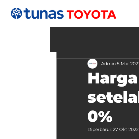
Admin
5 Mar 202
Harga
setel
0%
Diperbarui:
27 Okt 2022