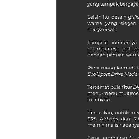
yang tampak bergaya
Selain itu, desain 
grill
warna yang elegan. 
masyarakat.
Tampilan interiorny
membuatnya terliha
dengan paduan warn
Pada ruang kemudi, te
Eco/Sport Drive Mode
Tersemat pula fitur 
Di
menu-menu multimed
luar biasa.
Kemudian, untuk men
SRS Airbags
 dan 
3-
meminimalisir adanya 
Serta, tambahan fitu