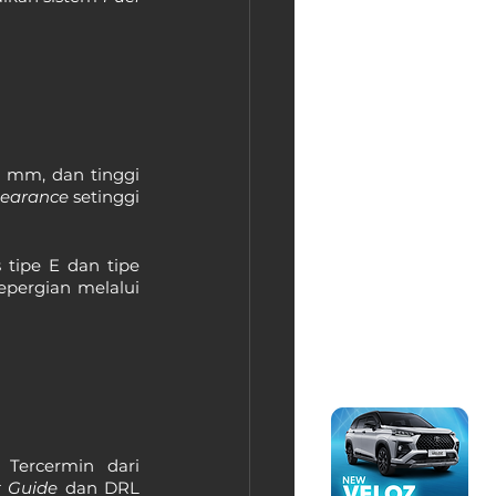
0 mm, dan tinggi 
learance 
setinggi 
 tipe E dan tipe 
pergian melalui 
Eksterior mobil Vios 2021 mengusung konsep desain terbaru yang keren. Tercermin dari 
 Guide 
dan DRL 