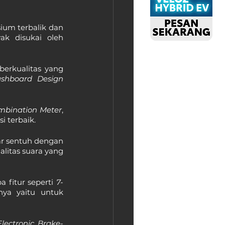
um terbalik dan 
k disukai oleh 
rkualitas yang 
Cutting-Edge Dashboard Design 
ombination Meter
, 
 terbaik.
ar sentuh dengan 
litas suara yang 
fitur seperti 
7-
ya yaitu untuk 
Electronic Brake-