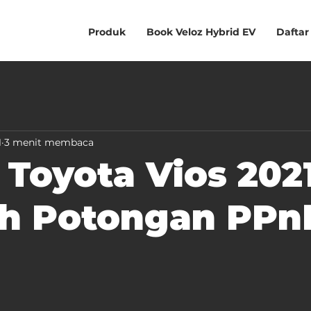
Produk
Book Veloz Hybrid EV
Daftar
1
3 menit membaca
 Toyota Vios 202
ah Potongan PP