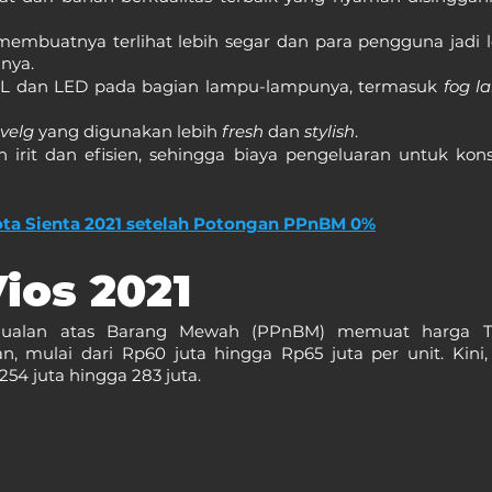
embuatnya terlihat lebih segar dan para pengguna jadi leb
nya.
RL dan LED pada bagian lampu-lampunya, termasuk 
fog l
velg 
yang digunakan lebih 
fresh 
dan 
stylish
.
h irit dan efisien, sehingga biaya pengeluaran untuk kon
ota Sienta 2021 setelah Potongan PPnBM 0%
ios 2021
njualan atas Barang Mewah (PPnBM) memuat harga Toy
 mulai dari Rp60 juta hingga Rp65 juta per unit. Kini, 
254 juta hingga 283 juta.