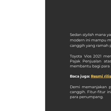
Sedan 
stylish 
mana yan
modern ini mampu mene
canggih yang ramah 
Toyota Vios 2021 me
Pajak Penjualan ata
membantu bagi para c
Baca juga: 
Resmi rili
Demi memanjakan pen
canggih. Fitur-fitur 
para penumpang.