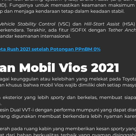
BD). Fungsinya untuk memastikan keamanan maksimum 
p dan menjaga kendaraan tetap dalam keadaan stabil.
Vehicle Stability Control
 (VSC) dan 
Hill-Start Assist 
(HSA)
rkendara. Terakhir, ada fitur ISOFIX dengan 
Tether Anc
tandar keamanan internasional.
ota Rush 2021 setelah Potongan PPnBM 0%
an Mobil Vios 2021
bagai keunggulan atau kelebihan yang melekat pada Toyota 
san khusus bahwa mobil Vios wajib dimiliki oleh setiap masya
 eksterior yang lebih 
sporty 
dan berkelas, membuat siapa 
.
in Dual VVT-i dengan performa mumpuni yang dapat dian
 yang digunakan membuat berkendara lebih nyaman karen
erah pada ruang kabin yang memberikan kesan 
sporty 
yang
at dari bahan berkualitas terbaik yang nyaman disinggahi,