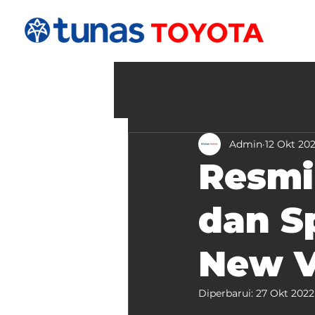
Admin
12 Okt 20
Resmi 
dan Sp
New V
Diperbarui:
27 Okt 2022