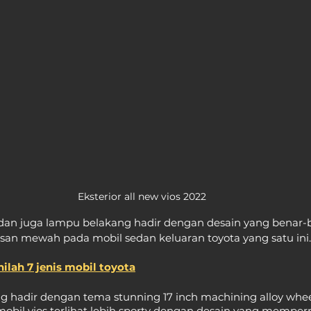
Eksterior all new vios 2022
an juga lampu belakang hadir dengan desain yang benar-b
n mewah pada mobil sedan keluaran toyota yang satu ini.
ilah 7 jenis mobil toyota
yang hadir dengan tema stunning 17 inch machining alloy wh
mobil vios terlihat lebih sporty dengan desain yang mempe