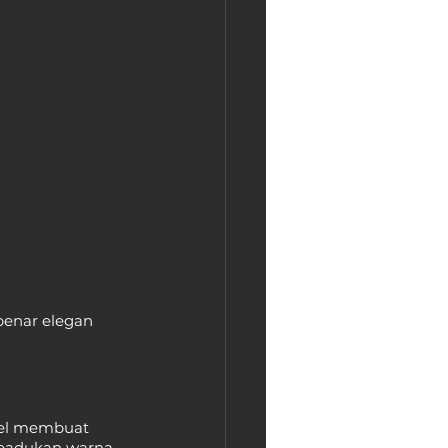
enar elegan 
eel membuat 
rpadukan warna 