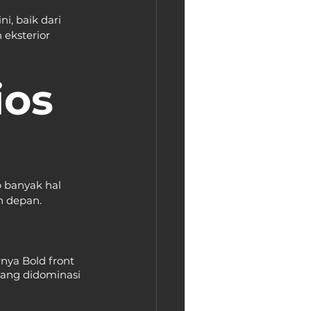
i, baik dari 
eksterior 
ios 
 banyak hal 
an depan.
nya Bold front 
yang didominasi 