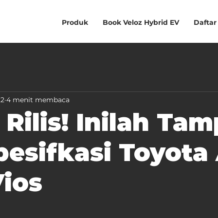
Produk
Book Veloz Hybrid EV
Daftar
22
4 menit membaca
Rilis! Inilah Tam
esifkasi Toyota 
ios