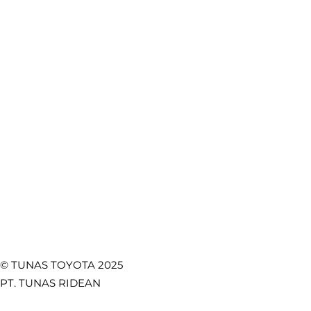
Produk Toyota
Lokasi Kami
Booking Servis
e-Brochure
Booking Bodi & Cat
Artikel Otomotif
Pentingnya Seat Belt
Fitur Toy
Mobil: Keselamatan
Lebih Kua
Test Drive
CSR
Utama di Setiap
Safety, d
Towing Service
Kebijakan Privasi
Perjalanan
Fungsion
Promo
Temukan Kami di
© TUNAS TOYOTA 2025
PT. TUNAS RIDEAN