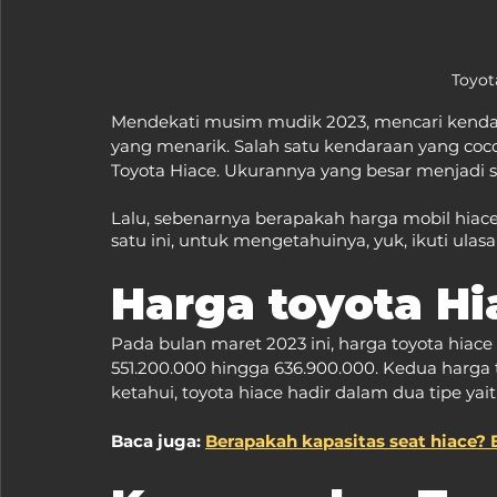
Toyot
Mendekati musim mudik 2023, mencari kendar
yang menarik. Salah satu kendaraan yang coc
Toyota Hiace. Ukurannya yang besar menjadi sal
Lalu, sebenarnya berapakah harga mobil hiace
satu ini, untuk mengetahuinya, yuk, ikuti ulas
Harga toyota Hi
Pada bulan maret 2023 ini, harga toyota hiace
551.200.000 hingga 636.900.000. Kedua harga t
ketahui, toyota hiace hadir dalam dua tipe ya
Baca juga: 
Berapakah kapasitas seat hiace? B