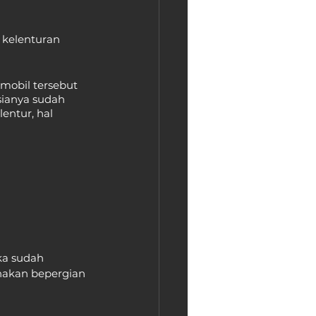
 kelenturan 
mobil tersebut 
sianya sudah 
entur, hal 
ka sudah 
nakan bepergian 