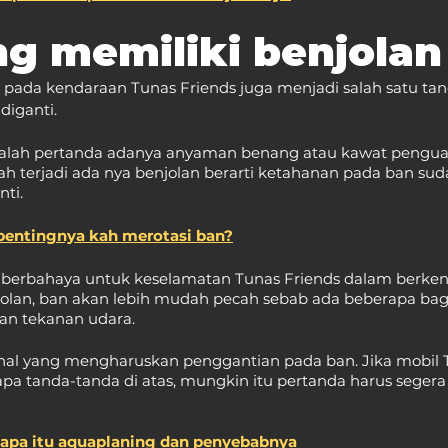
g memiliki benjolan
i pada kendaraan Tunas Friends juga menjadi salah satu ta
diganti.
alah pertanda adanya anyaman benang atau kawat penguat
ah terjadi ada nya benjolan berarti ketahanan pada ban sud
nti.
pentingnya kah merotasi ban?
sa berbahaya untuk keselamatan Tunas Friends dalam berken
njolan, ban akan lebih mudah pecah sebab ada beberapa bag
an tekanan udara. 
 hal yang mengharuskan penggantian pada ban. Jika mobil 
apa tanda-tanda di atas, mungkin itu pertanda harus seger
apa itu aquaplaning dan penyebabnya