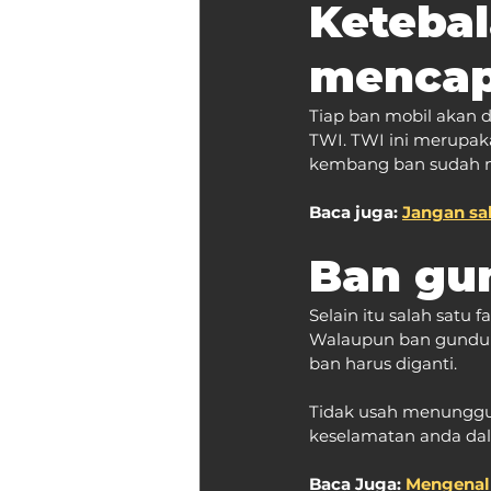
Ketebal
mencap
Tiap ban mobil akan d
TWI. TWI ini merupaka
kembang ban sudah me
Baca juga: 
Jangan sal
Ban gu
Selain itu salah satu
Walaupun ban gundul 
ban harus diganti.
Tidak usah menunggu 
keselamatan anda da
Baca Juga: 
Mengenal 