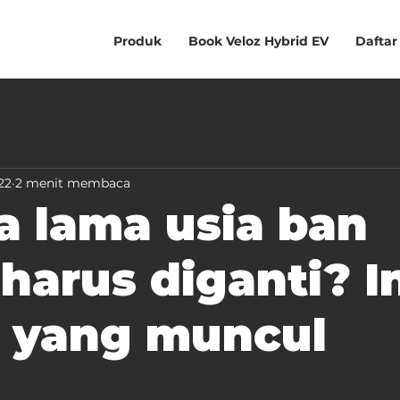
Produk
Book Veloz Hybrid EV
Daftar
22
2 menit membaca
a lama usia ban
harus diganti? I
a yang muncul