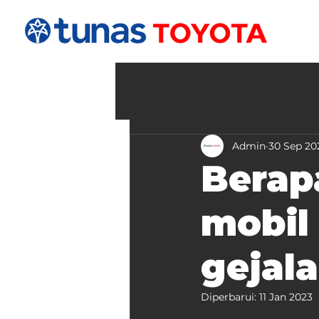
Admin
30 Sep 20
Berap
mobil 
gejal
Diperbarui:
11 Jan 2023