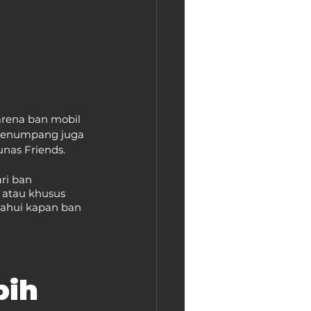
rena ban mobil 
n penumpang juga 
unas Friends.
ri ban 
 atau khusus 
tahui kapan ban 
ih 