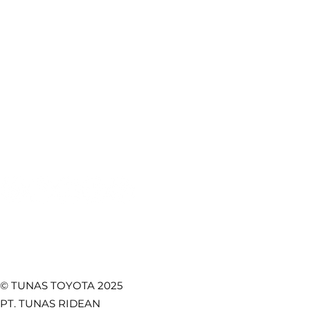
Produk Toyota
Lokasi Kami
Booking Servis
e-Brochure
Booking Bodi & Cat
Artikel Otomotif
Pentingnya Seat Belt
Fitur Toy
Mobil: Keselamatan
Lebih Kua
Test Drive
CSR
Utama di Setiap
Safety, d
Towing Service
Kebijakan Privasi
Perjalanan
Fungsion
Promo
Temukan Kami di
© TUNAS TOYOTA 2025
PT. TUNAS RIDEAN