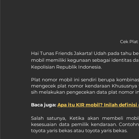
Cek Plat
Hai Tunas Friends Jakarta! Udah pada tahu be
mobil memiliki kegunaan sebagai identitas dat
Kepolisian Republik Indonesia.
Plat nomor mobil ini sendiri berupa kombinas
mengecek plat nomor kendaraan Khususnya w
sih melakukan pengecekan data plat nomor in
Baca juga: 
Apa itu KIR mobil? Inilah definisi
Salah satunya, Ketika akan membeli mobil
kesesuaian data pemilik kendaraan. Contohny
toyota yaris bekas atau toyota yaris bekas.