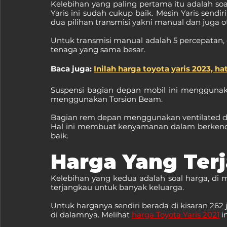
Kelebihan yang paling pertama itu adalah soa
Yaris ini sudah cukup baik. Mesin Yaris sendir
dua pilihan transmisi yakni manual dan juga o
Untuk transmisi manual adalah 5 percepatan,
tenaga yang sama besar. 
Baca juga: 
Inilah harga toyota yaris 2023, 
Suspensi bagian depan mobil ini menggunak
menggunakan Torsion Beam.
Bagian rem depan menggunakan ventilated dis
Hal ini membuat kenyamanan dalam berkenda
baik. 
Harga Yang Ter
Kelebihan yang kedua adalah soal harga, di man
terjangkau untuk banyak keluarga.
Untuk harganya sendiri berada di kisaran 262 
di dalamnya. Melihat 
harga Toyota Yaris 2021
i