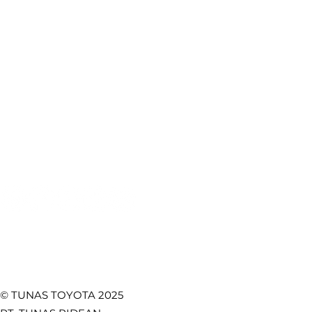
Produk & Layanan
Produk Toyota
Lokasi Kami
Booking Servis
e-Brochure
Booking Bodi & Cat
Artikel Otomotif
Pentingnya Seat Belt
Fitur Toy
Mobil: Keselamatan
Lebih Kua
Test Drive
CSR
Utama di Setiap
Safety, d
Towing Service
Kebijakan Privasi
Perjalanan
Fungsion
Promo
Temukan Kami di
© TUNAS TOYOTA 2025