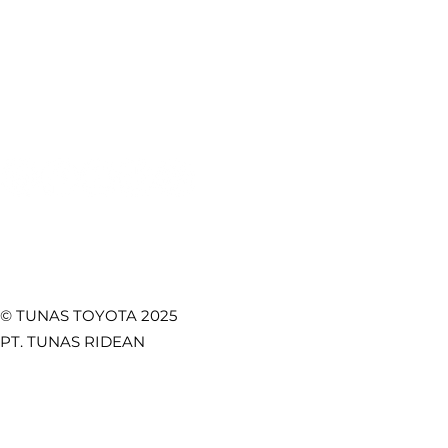
Pentingnya Seat Belt
Fitur Toy
Mobil: Keselamatan
Lebih Kua
Test Drive
CSR
Utama di Setiap
Safety, d
Towing Service
Kebijakan Privasi
Perjalanan
Fungsion
Promo
Temukan Kami di
© TUNAS TOYOTA 2025
PT. TUNAS RIDEAN