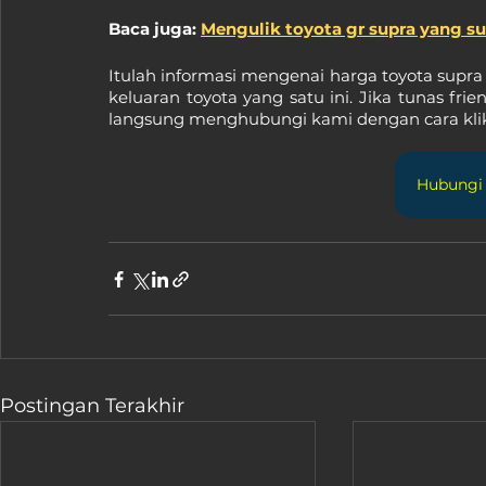
Baca juga: 
Mengulik toyota gr supra yang su
Itulah informasi mengenai harga toyota supra 
keluaran toyota yang satu ini. Jika tunas frien
langsung menghubungi kami dengan cara klik l
Hubungi
Postingan Terakhir