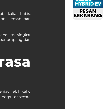
il kalian habis. 
obil lemah dan 
dapat meningkat 
u penumpang dan 
asa 
njadi lebih kaku 
 berputar secara 