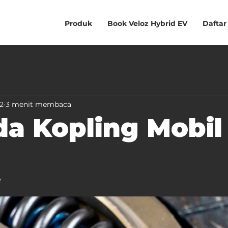
Produk
Book Veloz Hybrid EV
Daftar
2
3 menit membaca
da Kopling Mobi
2