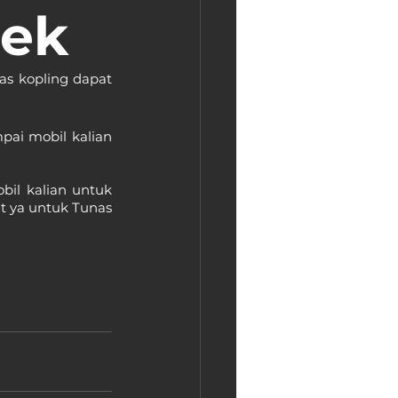
dek
as kopling dapat 
ai mobil kalian 
il kalian untuk 
t ya untuk Tunas 