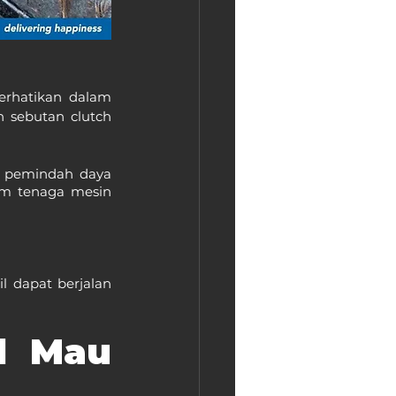
rhatikan dalam 
sebutan clutch 
k pemindah daya 
m tenaga mesin 
 dapat berjalan 
l Mau 