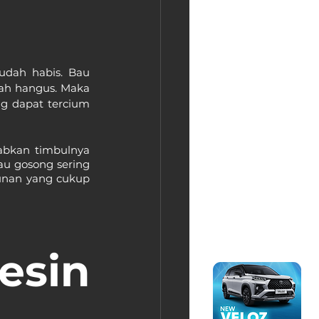
dah habis. Bau 
ah hangus. Maka 
g dapat tercium 
abkan timbulnya 
u gosong sering 
nan yang cukup 
sin 