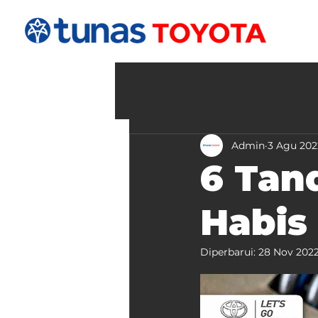
Admin
3 Agu 202
6 Tan
Habis
Diperbarui:
28 Nov 202