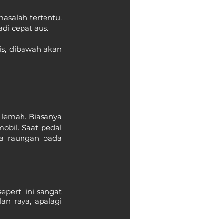
asalah tertentu. 
i cepat aus.
s, dibawah akan 
 lemah. Biasanya 
bil. Saat pedal 
a raungan pada 
perti ini sangat 
n raya, apalagi 