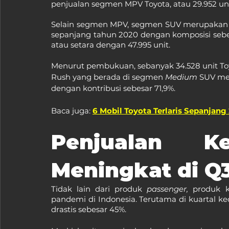
penjualan segmen MPV Toyota, atau 29.952 uni
Selain segmen MPV, segmen SUV merupakan kon
sepanjang tahun 2020 dengan komposisi sebesar
atau setara dengan 47.995 unit.
Menurut pembukuan, sebanyak 34.528 unit Toyo
Rush yang berada di segmen 
Medium 
SUV men
dengan kontribusi sebesar 71,9%.
Baca juga: 
6 Mobil Toyota Terlaris Sepanjang
Penjualan Ke
Meningkat di Q
Tidak lain dari produk 
passenger,
 produk 
pandemi di Indonesia. Terutama di kuartal ked
drastis sebesar 45%.