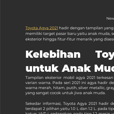
New
Toyota Agya 2021
 hadir dengan tampilan yang l
memiliki target pasar baru yaitu anak muda,
eksterior hingga fitur-fitur menarik yang dis
Kelebihan To
untuk Anak Mu
Tampilan eksterior mobil agya 2021 terkesan
varian warna. Pada seri 2021 ini agya hadir d
warna merah, hitam, putih, silver metallic, gra
yang sangat cocok untuk jiwa anak muda.
Sekedar informasi, Toyota Agya 2021 hadir d
terdapat 2 pilihan yaitu 1.0 L dan 1.2 L. pada 
katup, VVT-i. sedangkan pada tipe 1.2 mesin y