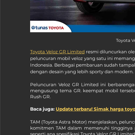
Toyota V
Toyota Veloz GR Limited
 resmi diluncurkan ole
peluncuran mobil veloz yang satu ini memang d
Indonesia. Berbagai pembaruan sudah tampak t
dengan desain yang lebih sporty dan modern.
Peluncuran Veloz GR Limited ini berbareng
mengusung tema GR. keempat mobil tersebut
Rush GR.
Baca juga: 
Update terbaru! Simak harga toyo
TAM (Toyota Astra Motor) menjelaskan, peluncu
komitmen TAM dalam memenuhi tingginya per
seperti apa spesifikasi Toyota Veloz GR Limited