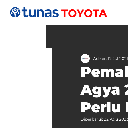
Admin
17 Jul 2021
Pemak
Agya 
Perlu
Diperbarui:
22 Agu 202