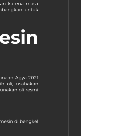
ian karena masa 
imbangkan untuk 
sin 
naan Agya 2021 
h oli, usahakan 
nakan oli resmi 
mesin di bengkel 