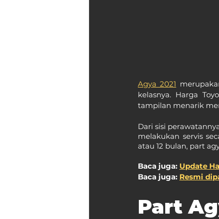
Agya 2021
 merupakan
kelasnya. Harga Toy
tampilan menarik mem
Dari sisi perawatannya
melakukan servis sec
atau 12 bulan, part ag
Baca juga: 
Update Ha
Baca juga: 
Resmi dipa
Part Ag