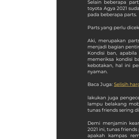
Selain beberapa par
toyota Agya 2021 sud
pada beberapa parts.
Parts yang perlu dice
Aki, merupakan part
menjadi bagian penting
Kondisi ban, apabila
memeriksa kondisi b
kebotakan, hal ini p
nyaman.
Baca Juga: 
Selisih ha
lakukan juga pengec
lampu belakang mobil
tunas friends sering 
Demi menjamin keam
2021 ini, tunas frien
apakah kampas rem 