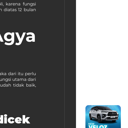
i, karena fungsi 
diatas 12 bulan 
gya 
a dari itu perlu 
ngsi utama dari 
dah tidak baik, 
dicek