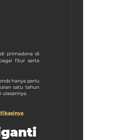
i primadona di 
ai fitur serta 
iends hanya perlu 
aian satu tahun 
i ulasannya.
ifikasinya
iganti