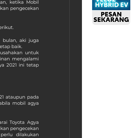
, ketika Mobil 
ukan pengecekan 
rikut.
ulan, aki juga 
etap baik.
 usahakan untuk 
inan mengalami 
 2021 ini tetap 
1 ataupun pada 
bila mobil agya 
ai Toyota Agya 
kukan pengecekan 
rlu dilakukan 