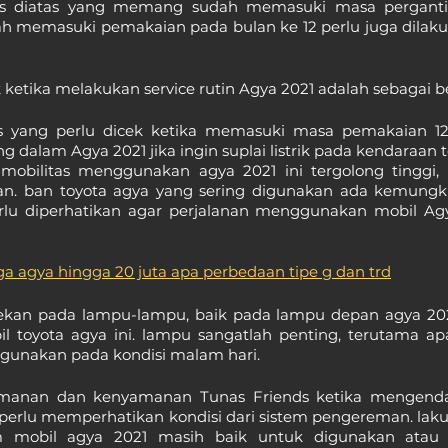
ts diatas yang memang sudah memasuki masa pergantian
ah memasuki pemakaian pada bulan ke 12 perlu juga dilak
k ketika melakukan service rutin Agya 2021 adalah sebagai be
s yang perlu dicek ketika memasuki masa pemakaian 12 b
 dalam Agya 2021 jika ingin suplai listrik pada kendaraan t
 mobilitas menggunakan agya 2021 ini tergolong tinggi,
an. ban toyota agya yang sering digunakan ada kemungk
erlu diperhatikan agar perjalanan menggunakan mobil Agya
rga agya hingga 20 juta apa perbedaan tipe g dan trd
ekan pada lampu-lampu, baik pada lampu depan agya 202
 toyota agya ini. lampu sangatlah penting, terutama apa
digunakan pada kondisi malam hari.
anan dan kenyamanan Tunas Friends ketika mengendar
ds perlu memperhatikan kondisi dari sistem pengereman. la
mobil agya 2021 masih baik untuk digunakan atau pe