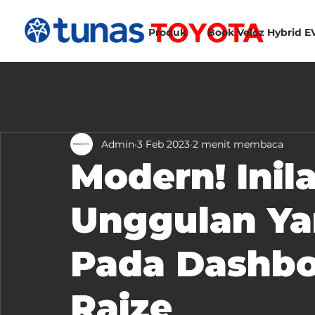
Produk
Book Veloz Hybrid E
Admin
3 Feb 2023
2 menit membaca
Modern! Inila
Unggulan Ya
Pada Dashbo
Raize