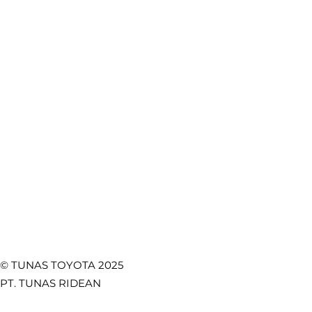
Produk Toyota
Lokasi Kami
Booking Servis
e-Brochure
Booking Bodi & Cat
Artikel Otomotif
Pentingnya Seat Belt
Fitur Toy
Mobil: Keselamatan
Lebih Kua
Test Drive
CSR
Utama di Setiap
Safety, d
Towing Service
Kebijakan Privasi
Perjalanan
Fungsion
Promo
Temukan Kami di
© TUNAS TOYOTA 2025
PT. TUNAS RIDEAN