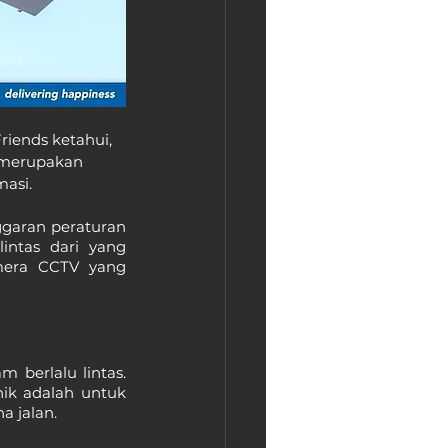
iends ketahui, 
g merupakan 
masi.
garan peraturan 
intas dari yang 
mera CCTV yang 
 berlalu lintas. 
ik adalah untuk 
 jalan. 