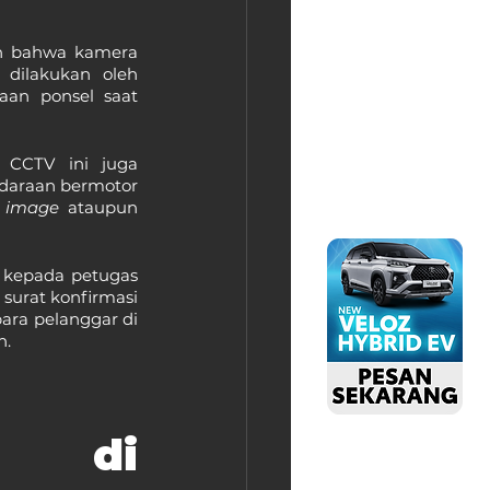
n bahwa kamera 
dilakukan oleh 
aan ponsel saat 
 CCTV ini juga 
ndaraan bermotor 
 
image
 ataupun 
 kepada petugas 
surat konfirmasi 
ara pelanggar di 
n.
g di 