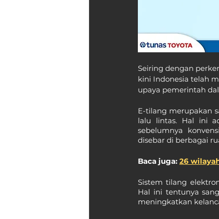
Seiring dengan perkem
kini Indonesia telah m
upaya pemerintah dal
E-tilang merupakan 
lalu lintas. Hal ini
sebelumnya konvens
disebar di berbagai rua
Baca juga: 
26 wilayah
Sistem tilang elektron
Hal ini tentunya san
meningkatkan kelanca