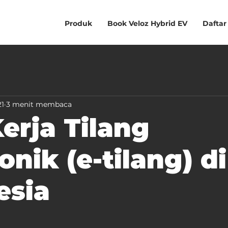
Produk
Book Veloz Hybrid EV
Daftar
21
3 menit membaca
erja Tilang
onik (e-tilang) di
esia