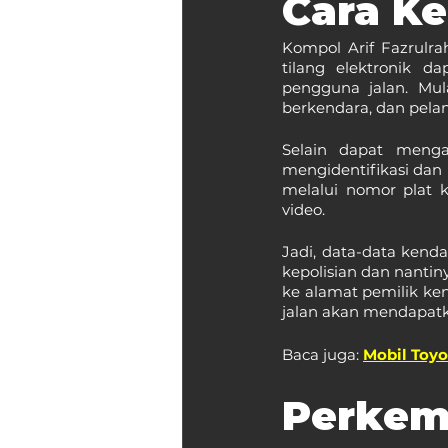
Cara Ke
Kompol Arif Fazrulr
tilang elektronik d
pengguna jalan. Mul
berkendara, dan pelan
Selain dapat mengan
mengidentifikasi dan 
melalui nomor plat 
video.
Jadi, data-data kend
kepolisian dan nantin
ke alamat pemilik ken
jalan akan mendapatka
Baca juga: 
Mobil Toyo
Perke