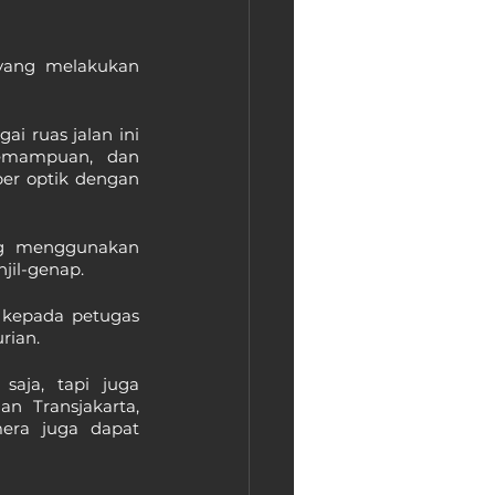
yang melakukan 
i ruas jalan ini 
emampuan, dan 
ber optik dengan 
Saat ini, kamera canggih tersebut sudah dapat merekam pengemudi yang menggunakan 
jil-genap.
 kepada petugas 
rian. 
aja, tapi juga 
n Transjakarta, 
era juga dapat 