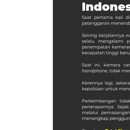
Indones
Saat pertama kali d
pelanggaran menerob
Seiring berjalannya w
selalu mengalami p
penempatan kameranya.
kecepatan tinggi beru
handphone, 
tidak me
Kerennya lagi, seka
kepolisian untuk meng
Perkembangan tidak
penerapannya. Sejak 
melalui pemasangan
menangkap pengguna 