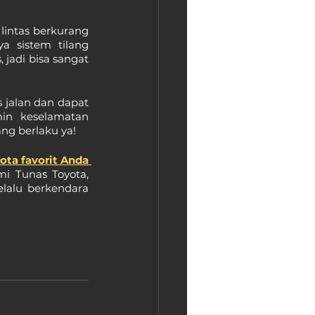
intas berkurang 
 sistem tilang 
 jadi bisa sangat 
 jalan dan dapat 
in keselamatan 
ang berlaku ya!
ota favorit Anda 
. Jangan lupa juga untuk melakukan servis secara rutin di bengkel resmi Tunas Toyota, 
lalu berkendara 