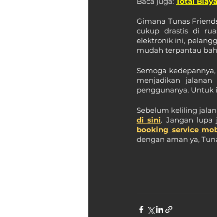
Baca juga: 
Total Biay
Gimana Tunas Friends
cukup drastis di ru
elektronik ini, pelang
mudah terpantau bahka
Semoga kedepannya, ka
menjadikan jalanan 
penggunanya. Untuk itu
Sebelum keliling jala
di sini
booking service mob
dengan aman ya, Tuna