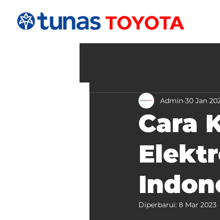
Admin
30 Jan 20
Cara K
Elektr
Indon
Diperbarui:
8 Mar 2023