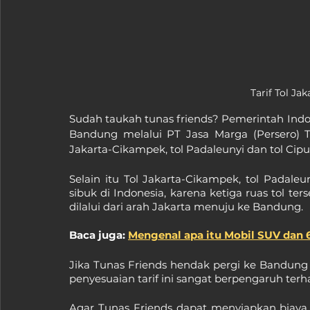
Tarif Tol J
Sudah taukah tunas friends? Pemerintah Indo
Bandung melalui PT Jasa Marga (Persero) Tbk.
Jakarta-Cikampek, tol Padaleunyi dan tol Cipu
Selain itu Tol Jakarta-Cikampek, tol Padaleun
sibuk di Indonesia, karena ketiga ruas tol t
dilalui dari arah Jakarta menuju ke Bandung.
Baca juga: 
Mengenal apa itu Mobil SUV dan 6
Jika Tunas Friends hendak pergi ke Bandung
penyesuaian tarif ini sangat berpengaruh ter
Agar Tunas Friends dapat menyiapkan biay