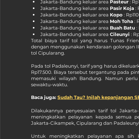
Jakarta-Bandung keluar area 
Pasteur
 : R
Jakarta-Bandung keluar area 
Pasir Koja 
:
Jakarta-Bandung keluar area 
Kopo
 : Rp11
Jakarta-Bandung keluar area 
Moh Toha
 :
Jakarta-Bandung keluar area 
Buah Batu
 
Jakarta-Bandung keluar area 
Cileunyi
 : R
Total biaya tarif tol yang harus Tunas Frie
dengan menggunakan kendaraan golongan II d
tol Cipularang.
Pada tol Padaleunyi, tarif yang harus dikelua
Rp17.500. Biaya tersebut tergantung pada pin
memasuki wilayah Bandung. Namun perlu dip
sewaktu-waktu.
Baca juga: 
Sudah Tau? Inilah kepanjangan 
Dilakukannya penyesuaian tarif tol Jakart
meningkatkan pelayanan kepada semua peng
Jakarta-Cikampek, Cipularang dan Padaleunyi
Untuk meningkatkan pelayanan apa sih ki