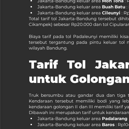
Jakarta-Bandung keluar area 
Moh Toha 
: 
Jakarta-Bandung keluar area 
Buah Batu 
:
Jakarta-Bandung keluar area 
Cileunyi
 : R
Total tarif tol Jakarta-Bandung tersebut dihi
Cikampek) sebesar Rp20.000 dan tol Cipulara
Biaya tarif pada tol Padaleunyi memiliki ki
tersebut tergantung pada pintu keluar tol
wilayah Bandung.
Tarif Tol Jaka
untuk Golongan I
Truk bersumbu atau gandar dua dan tiga t
Kendaraan tersebut memiliki bodi yang leb
kendaraan golongan II dan III memiliki tarif y
Dibawah ini merupakan tarif untuk kendaraan g
Jakarta-Bandung keluar area 
Padalarang
Jakarta-Bandung keluar area 
Baros
 : Rp1