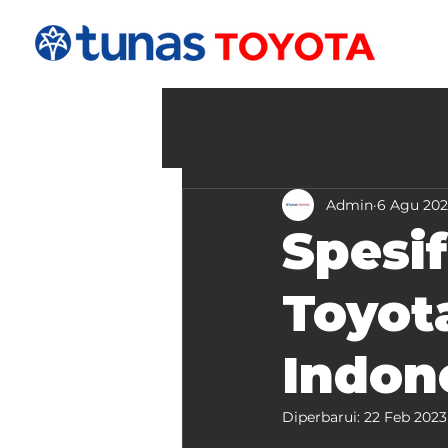
Admin
6 Agu 20
Spesi
Toyota
Indon
Diperbarui:
22 Feb 2023