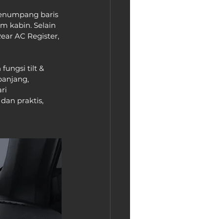
penumpang baris 
 kabin. Selain 
ear AC Register, 
ungsi tilt & 
panjang, 
ri 
an praktis, 