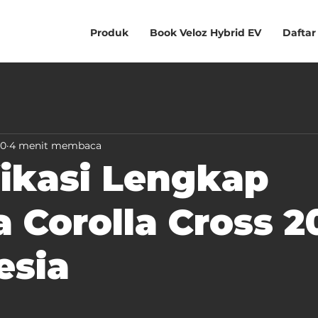
Produk
Book Veloz Hybrid EV
Daftar
20
4 menit membaca
fikasi Lengkap
 Corolla Cross 2
esia