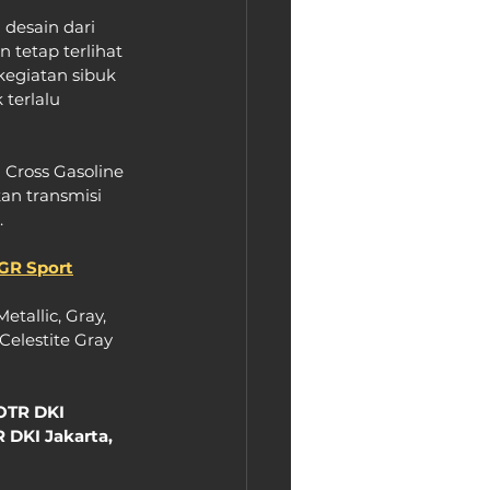
desain dari 
n tetap terlihat 
kegiatan sibuk 
terlalu 
 Cross Gasoline 
an transmisi 
.
 GR Sport
tallic, Gray, 
Celestite Gray 
OTR DKI 
 DKI Jakarta, 