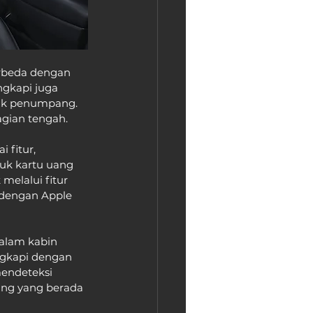
erbeda dengan 
ngkapi juga 
uk penumpang. 
agian tengah.
 fitur, 
uk kartu uang 
melalui fitur 
 dengan Apple 
alam kabin 
engkapi dengan 
mendeteksi 
ang yang berada 