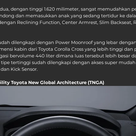
edua, dengan tinggi 1.620 milimeter, sangat memudahkan 
dong dan memasukkan anak yang sedang tertidur ke dalam
dengan Reclining Function, Center Armrest, Slim Backseat, R
sudah dilengkapi dengan Power Moonroof yang lebar dengan f
mensi kabin dari Toyota Corolla Cross yang lebih tinggi dan 
asi bervolume 440 liter dimana luas tersebut lebih besar da
tipe tertinggi sudah dilengkapi dengan akses super mudah d
dan Kick Sensor.
ility Toyota New Global Architecture (TNGA)