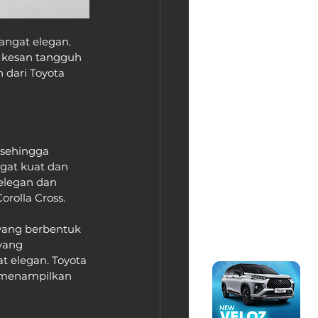
angat elegan. 
 kesan tangguh 
 dari Toyota 
 sehingga 
ngat kuat dan 
elegan dan 
rolla Cross.
yang berbentuk 
yang 
 elegan. Toyota 
g menampilkan 