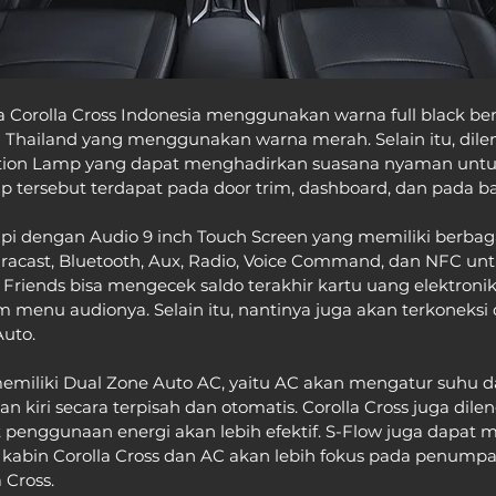
oyota Corolla Cross Indonesia menggunakan warna full black b
di Thailand yang menggunakan warna merah. Selain itu, dile
ation Lamp yang dapat menghadirkan suasana nyaman unt
p tersebut terdapat pada door trim, dashboard, dan pada b
pi dengan Audio 9 inch Touch Screen yang memiliki berbagai
racast, Bluetooth, Aux, Radio, Voice Command, dan NFC unt
s Friends bisa mengecek saldo terakhir kartu uang elektronik 
m menu audionya. Selain itu, nantinya juga akan terkoneksi
Auto.
memiliki Dual Zone Auto AC, yaitu AC akan mengatur suhu d
n kiri secara terpisah dan otomatis. Corolla Cross juga dil
penggunaan energi akan lebih efektif. S-Flow juga dapat 
abin Corolla Cross dan AC akan lebih fokus pada penump
 Cross.