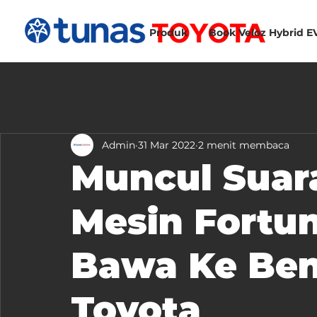
Produk
Book Veloz Hybrid E
Admin
31 Mar 2022
2 menit membaca
Muncul Suar
Mesin Fortu
Bawa Ke Ben
Toyota