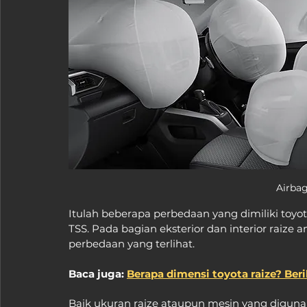
Airbag
Itulah beberapa perbedaan yang dimiliki toyota
TSS. Pada bagian eksterior dan interior raize
perbedaan yang terlihat.
Baca juga: 
Berapa dimensi toyota raize? Ber
Baik ukuran raize ataupun mesin yang digunak