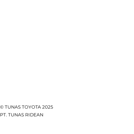
Booking Servis
e-Brochure
Booking Bodi & Cat
Artikel Otomotif
Pentingnya Seat Belt
Fitur Toy
Mobil: Keselamatan
Lebih Kua
Test Drive
CSR
Utama di Setiap
Safety, d
Towing Service
Kebijakan Privasi
Perjalanan
Fungsion
Promo
Temukan Kami di
© TUNAS TOYOTA 2025
PT. TUNAS RIDEAN