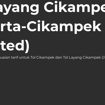
Layang Cikamp
arta-Cikampek
ted)
uaian tarif untuk Tol Cikampek dan Tol Layang Cikampek (J