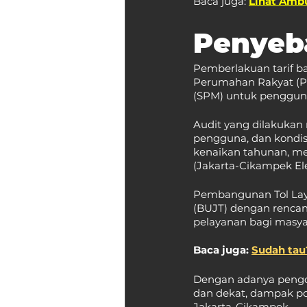
Baca juga: 
Lihat Ambu
Penyeba
Pemberlakuan tarif b
Perumahan Rakyat (PU
(SPM) untuk penggun
Audit yang dilakukan m
pengguna, dan kondisi
kenaikan tahunan, me
(Jakarta-Cikampek Ele
Pembangunan Tol Laya
(BUJT) dengan renca
pelayanan bagi masya
Baca juga: 
Sudah tau?
Dengan adanya pengop
dan dekat, dampak pos
Jakarta-Cikampek.