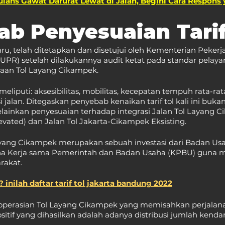
lans Gawat Darurat Lewat di Jalan, Begini Cara Respons
b Penyesuaian Tarif
aru, telah ditetapkan dan disetujui oleh Kementerian Peke
PR) setelah dilakukannya audit ketat pada standar pela
aan Tol Layang Cikampek. 
eliputi: aksesibilitas, mobilitas, kecepatan tempuh rata-ra
 jalan. Ditegaskan penyebab kenaikan tarif tol kali ini buk
lainkan penyesuaian terhadap integrasi Jalan Tol Layang 
vated) dan Jalan Tol Jakarta-Cikampek Eksisting.
ng Cikampek merupakan sebuah investasi dari Badan Usah
na Kerja sama Pemerintah dan Badan Usaha (KPBU) guna 
rakat. 
 inilah daftar tarif tol jakarta bandung 2022
erasian Tol Layang Cikampek yang memisahkan perjalanan
itif yang dihasilkan adalah adanya distribusi jumlah kendara