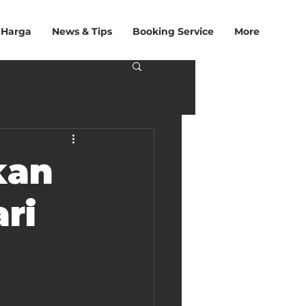
 Harga
News & Tips
Booking Service
More
kan
ari