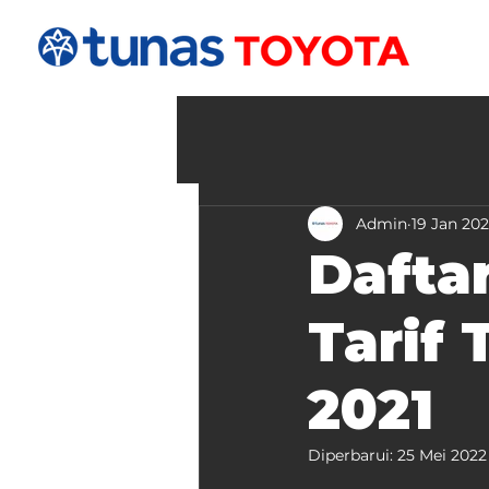
Admin
19 Jan 202
Dafta
Tarif 
2021
Diperbarui:
25 Mei 2022