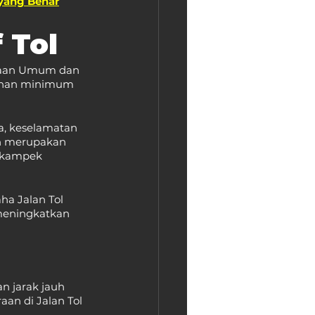
 yang Benar
 Tol
rjaan Umum dan 
yanan minimum 
ta, keselamatan 
an merupakan 
Cikampek 
a Jalan Tol 
meningkatkan 
 jarak jauh 
an di Jalan Tol 