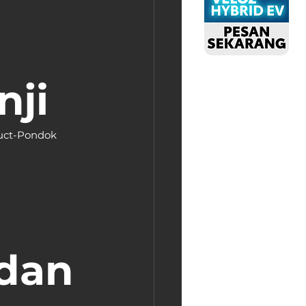
nji
duct-Pondok 
dan 