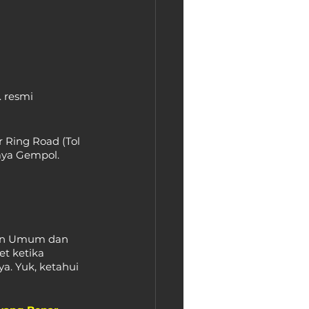
 resmi 
r Ring Road (Tol 
baya Gempol.
aan Umum dan 
t ketika 
ya. Yuk, ketahui 