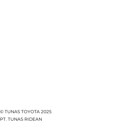
Produk Toyota
Lokasi Kami
Booking Servis
e-Brochure
Booking Bodi & Cat
Artikel Otomotif
Pentingnya Seat Belt
Fitur Toy
Mobil: Keselamatan
Lebih Kua
Test Drive
CSR
Utama di Setiap
Safety, d
Towing Service
Kebijakan Privasi
Perjalanan
Fungsion
Promo
Temukan Kami di
© TUNAS TOYOTA 2025
PT. TUNAS RIDEAN