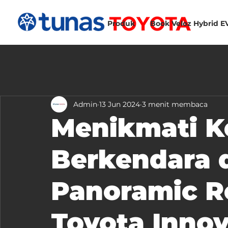
Produk
Book Veloz Hybrid E
Admin
13 Jun 2024
3 menit membaca
Menikmati 
Berkendara 
Panoramic R
Toyota Innov