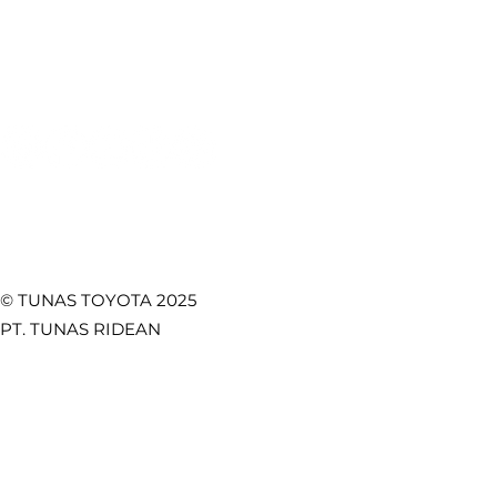
Utama di Setiap
Safety, d
Towing Service
Kebijakan Privasi
Perjalanan
Fungsion
Promo
Temukan Kami di
© TUNAS TOYOTA 2025
PT. TUNAS RIDEAN