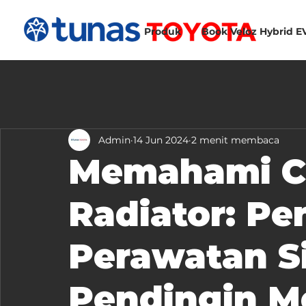
Produk
Book Veloz Hybrid E
Admin
14 Jun 2024
2 menit membaca
Memahami C
Radiator: Pe
Perawatan S
Pendingin M