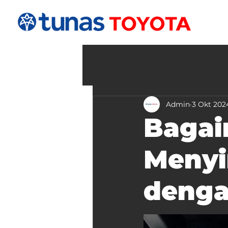
Admin
3 Okt 202
Bagai
Menyi
denga