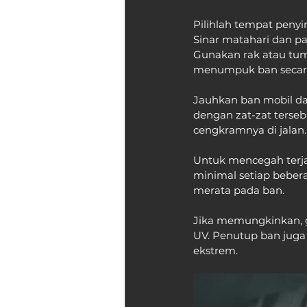
Pilihlah tempat penyi
Sinar matahari dan p
Gunakan rak atau tum
menumpuk ban secara
Jauhkan ban mobil dar
dengan zat-zat terse
cengkramnya di jalan.
Untuk mencegah terjad
minimal setiap beber
merata pada ban.
Jika memungkinkan, g
UV. Penutup ban jug
ekstrem.