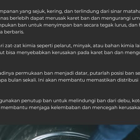
mpanan yang sejuk, kering, dan terlindung dari sinar mataha
anas berlebih dapat merusak karet ban dan mengurangi umu
pukan ban untuk menyimpan ban secara tegak lurus, dan h
 berbaris.
i zat-zat kimia seperti pelarut, minyak, atau bahan kimia la
but bisa menyebabkan kerusakan pada karet ban dan mengu
inya permukaan ban menjadi datar, putarlah posisi ban sec
apa bulan sekali. Ini akan membantu memastikan distribusi
unakan penutup ban untuk melindungi ban dari debu, kotor
a membantu menjaga kelembaban dan mencegah kerusakan