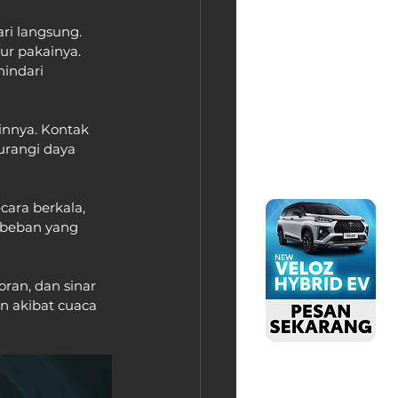
ri langsung. 
r pakainya. 
indari 
innya. Kontak 
rangi daya 
ara berkala, 
 beban yang 
an, dan sinar 
 akibat cuaca 