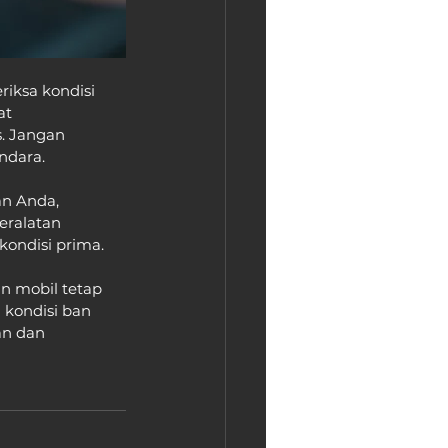
iksa kondisi 
at 
. Jangan 
ndara.
an Anda, 
eralatan 
ondisi prima.
n mobil tetap 
kondisi ban 
an dan 