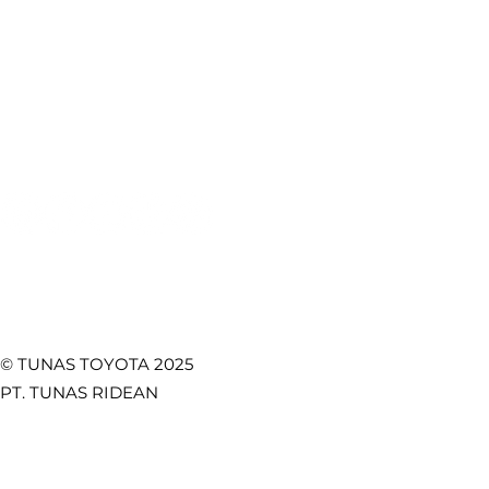
Booking Bodi & Cat
Artikel Otomotif
Pentingnya Seat Belt
Fitur Toy
Mobil: Keselamatan
Lebih Kua
Test Drive
CSR
Utama di Setiap
Safety, d
Towing Service
Kebijakan Privasi
Perjalanan
Fungsion
Promo
Temukan Kami di
© TUNAS TOYOTA 2025
PT. TUNAS RIDEAN